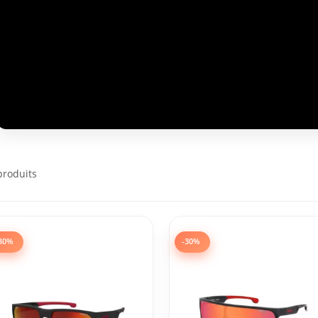
produits
30%
-30%