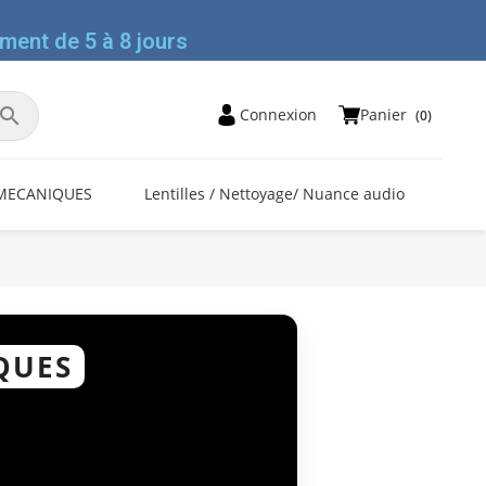
ment de 5 à 8 jours

Panier
Connexion
(0)
MECANIQUES
Lentilles / Nettoyage/ Nuance audio
QUES