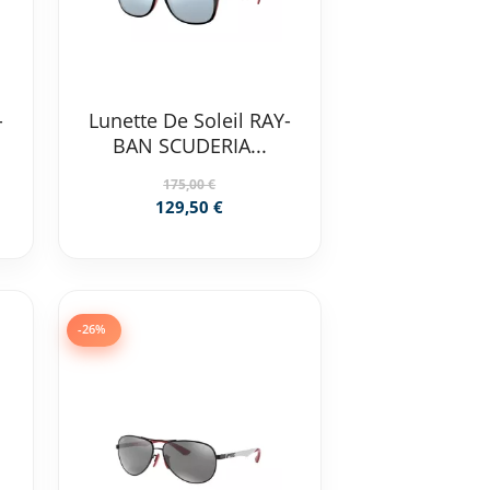
-
Lunette De Soleil RAY-
BAN SCUDERIA...
175,00 €
129,50 €
-26%