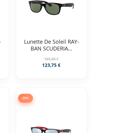
-
Lunette De Soleil RAY-
BAN SCUDERIA...
165,00 €
123,75 €
-26%