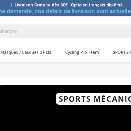
Livraison Gratuite dès 60€ | Opticien français diplômé
rte demande, nos délais de livraison sont actuelle
Masques / Casques de ski
Cycling Pro Team
SPORTS 
SPORTS MÉCANI