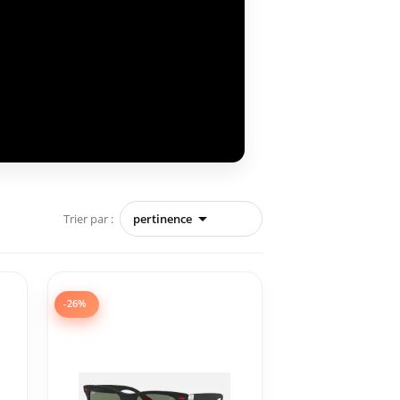

Trier par :
pertinence
-26%