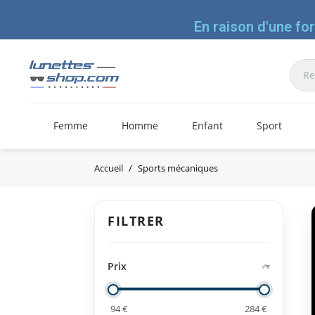
En raison d'une fo
Femme
Homme
Enfant
Sport
Accueil
Sports mécaniques
FILTRER
Prix
94
€
284
€