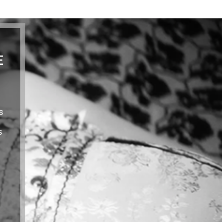
E
s
s