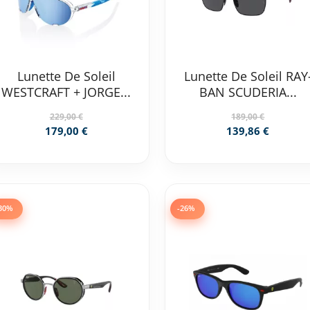
Lunette De Soleil
Lunette De Soleil RAY
WESTCRAFT + JORGE...
BAN SCUDERIA...
229,00 €
189,00 €
179,00 €
139,86 €
30%
-26%