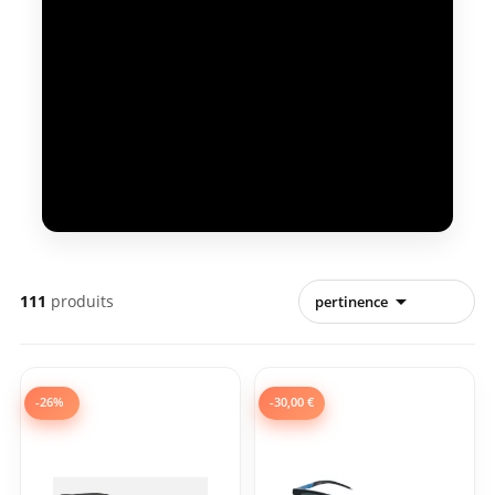
Parce que la mode et les tendances sont aussi affaires
d'homme. Messieurs, découvrez sur Lunettes-Shop.com,
les plus grandes marques de lunettes de soleil
spécialement sélectionnées pour vous. Solaire Chic,
tendance ou sportive et ultra-look, vous trouverez
forcément la paire de lunettes de soleil qui vous plaira.
Lunette de soleil de marque spécifique homme, tel que
Alpine, Alpine F1, Persol, Rayban, Rayban Ferrari, Redbull,
Tommy Hilfiger, Carrera ducati...

111
produits
pertinence
-26%
-30,00 €