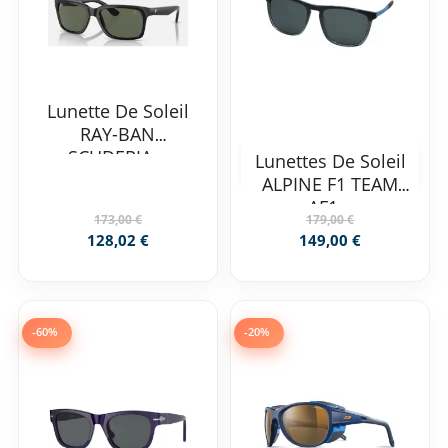
Lunette De Soleil
RAY-BAN
SCUDERIA...
Lunettes De Soleil
ALPINE F1 TEAM
AF1...
173,00 €
179,00 €
128,02 €
149,00 €
-60%
-20%