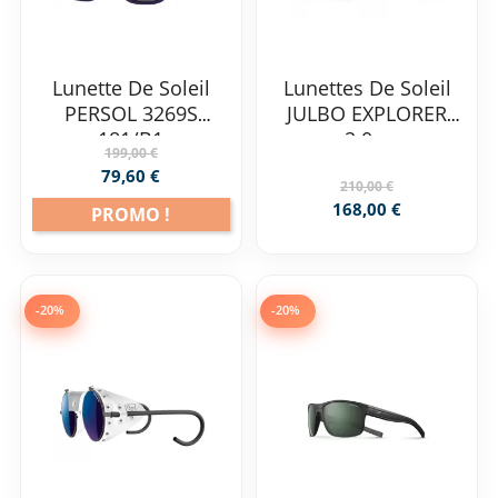
Lunette De Soleil
Lunettes De Soleil
PERSOL 3269S
JULBO EXPLORER
181/B1
2.0...
199,00 €
79,60 €
210,00 €
168,00 €
PROMO !
-20%
-20%