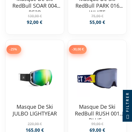
RedBull SOAR 004
RedBull PARK 016
RE3P
WHITE
130,00 €
75,00 €
92,00 €
55,00 €
-25%
-30,00 €
FILTRER
Masque De Ski
Masque De Ski
JULBO LIGHTYEAR
RedBull RUSH 001
BLUE...
220,00 €
99,00 €
165,00 €
69,00 €