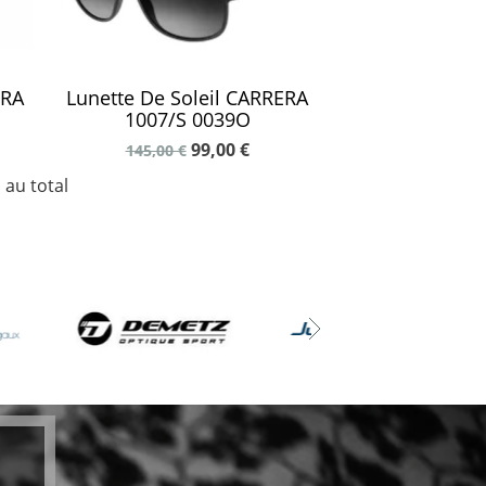
ERA
Lunette De Soleil CARRERA
1007/S 0039O
99,00 €
145,00 €
 au total