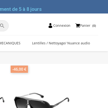
ment de 5 à 8 jours

Panier
Connexion
(0)
MECANIQUES
Lentilles / Nettoyage/ Nuance audio
-46,00 €