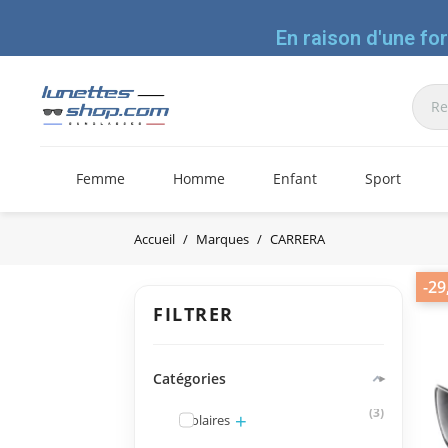
En raison d'une fo
Femme
Homme
Enfant
Sport
Accueil
Marques
CARRERA
-29
FILTRER
Catégories
3
Solaires