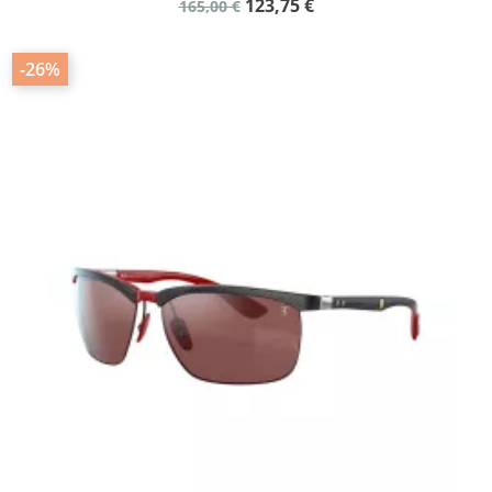
123,75 €
165,00 €
-26%