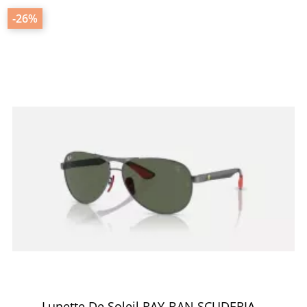
-26%
Lunette De Soleil RAY-BAN SCUDERIA...