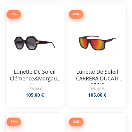
-30%
-30%
Lunette De Soleil
Lunette De Soleil
Clémence&Margaux
CARRERA DUCATI
LA...
056/S
150,00 €
150,00 €
105,00 €
105,00 €
-30%
-30%