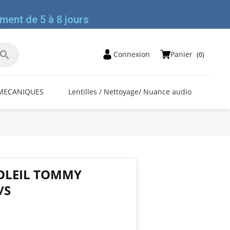
ment de 5 à 8 jours

Panier
Connexion
(0)
MECANIQUES
Lentilles / Nettoyage/ Nuance audio
SOLEIL TOMMY
/S