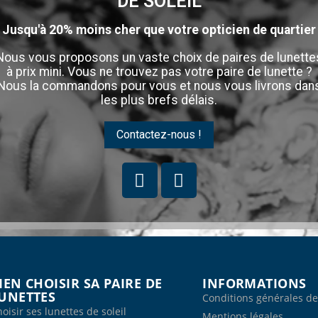
DE SOLEIL
Jusqu'à 20% moins cher que votre opticien de quartier
Nous vous proposons un vaste choix de paires de lunette
à prix mini. Vous ne trouvez pas votre paire de lunette ?
Nous la commandons pour vous et nous vous livrons dan
les plus brefs délais.
Contactez-nous !
IEN CHOISIR SA PAIRE DE
INFORMATIONS
UNETTES
Conditions générales de
oisir ses lunettes de soleil
Mentions légales