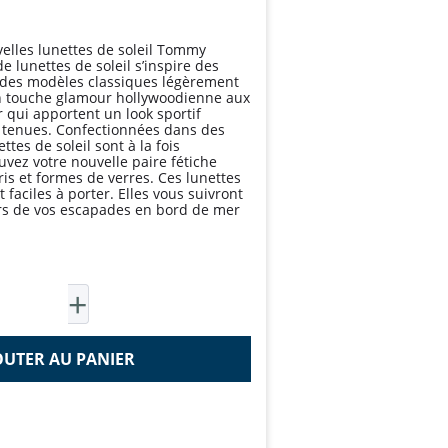
velles lunettes de soleil Tommy
de lunettes de soleil s’inspire des
: des modèles classiques légèrement
un touche glamour hollywoodienne aux
r qui apportent un look sportif
 tenues. Confectionnées dans des
ttes de soleil sont à la fois
uvez votre nouvelle paire fétiche
ris et formes de verres. Ces lunettes
faciles à porter. Elles vous suivront
lors de vos escapades en bord de mer
OUTER AU PANIER