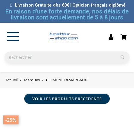
Livraison Gratuite dès 60€ | Opticien français diplômé
En raison d'une forte demande, nos délais de
livraison sont actuellement de 5 à 8 jours

Accueil
Marques
CLEMENCE&MARGAUX
VOIR LES PRODUITS PRÉCÉDENTS
-25%