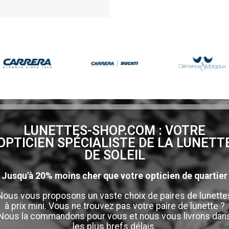
LUNETTES-SHOP.COM : VOTRE
OPTICIEN SPÉCIALISTE DE LA LUNETT
DE SOLEIL
Jusqu'à 20% moins cher que votre opticien de quartier
Nous vous proposons un vaste choix de paires de lunette
à prix mini. Vous ne trouvez pas votre paire de lunette ?
Nous la commandons pour vous et nous vous livrons dan
les plus brefs délais.