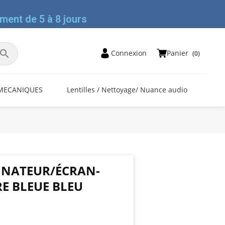
ment de 5 à 8 jours

Panier
Connexion
(0)
MECANIQUES
Lentilles / Nettoyage/ Nuance audio
INATEUR/ÉCRAN-
RE BLEUE BLEU