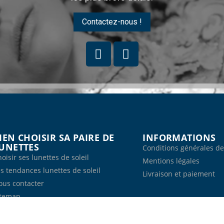
Contactez-nous !
IEN CHOISIR SA PAIRE DE
INFORMATIONS
UNETTES
Conditions générales de
oisir ses lunettes de soleil
Mentions légales
s tendances lunettes de soleil
Livraison et paiement
ous contacter
itemap