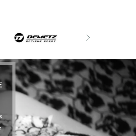
E
s
s